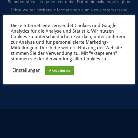
Selbstverständlich geben wir deine Daten niemals ungefragt an
Dritte weiter. Weitere Informationen zum Newsletterversand
findest du in unserer
Datenschutzerklärung
.
Diese Internetseite verwendet Cookies und Google
Analytics für die Analyse und Statistik. Wir nutzen
Cookies zu unterschiedlichen Zwecken, unter anderem
zur Analyse und für personalisierte Marketing-
Mitteilungen. Durch die weitere Nutzung der Website
stimmen Sie der Verwendung zu. Mit "Akzeptieren"
stimmen sie der Verwendung aller Cookies zu.
Einstellungen
Akzeptieren
JETZT ANMELDEN