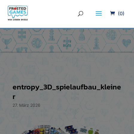
(0)
entropy_3D_spielaufbau_kleine
r
27. März 2026