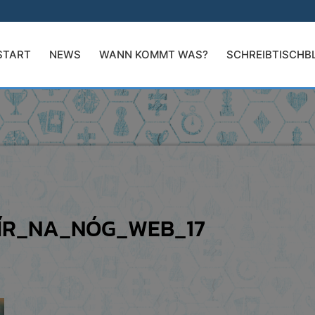
START
NEWS
WANN KOMMT WAS?
SCHREIBTISCHB
ÍR_NA_NÓG_WEB_17