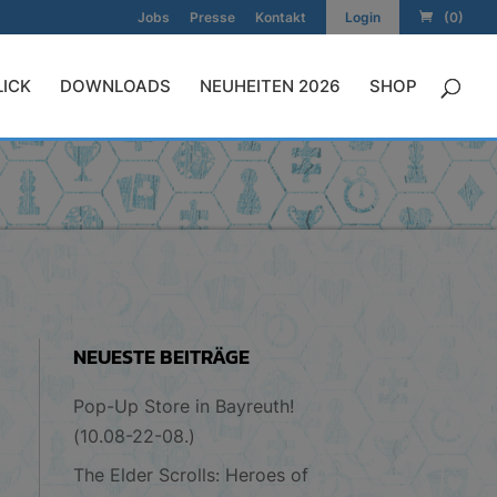
Jobs
Presse
Kontakt
Login
(0)
LICK
DOWNLOADS
NEUHEITEN 2026
SHOP
NEUESTE BEITRÄGE
Pop-Up Store in Bayreuth!
(10.08-22-08.)
The Elder Scrolls: Heroes of