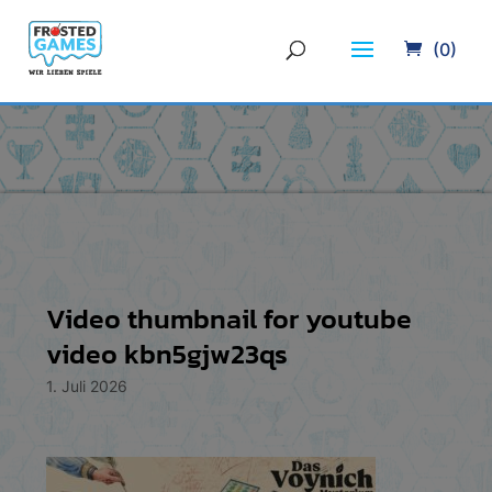
(0)
Video thumbnail for youtube
video kbn5gjw23qs
1. Juli 2026