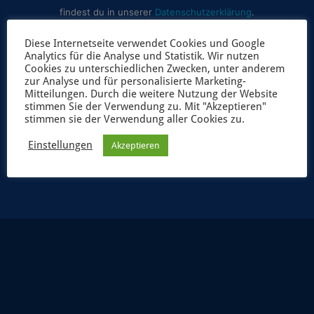
findest du in unserer
Datenschutzerklärung
.
Diese Internetseite verwendet Cookies und Google
Analytics für die Analyse und Statistik. Wir nutzen
Cookies zu unterschiedlichen Zwecken, unter anderem
zur Analyse und für personalisierte Marketing-
Mitteilungen. Durch die weitere Nutzung der Website
stimmen Sie der Verwendung zu. Mit "Akzeptieren"
stimmen sie der Verwendung aller Cookies zu.
JETZT ANMELDEN
Einstellungen
Akzeptieren