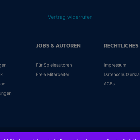
Vertrag widerrufen
JOBS & AUTOREN
RECHTLICHES
ngen
Für Spieleautoren
Impressum
ck
Freie Mitarbeiter
Datenschutzerkl
ion
AGBs
ungen
© 2026 Frosted Games Spieleverlag GmbH