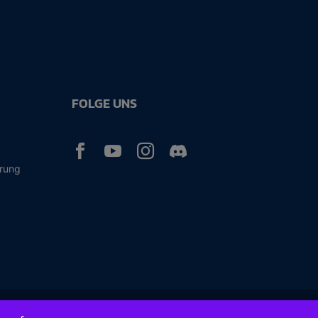
FOLGE UNS



ärung