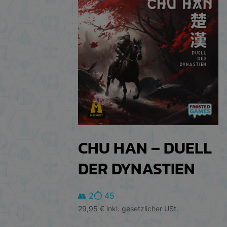
CHU HAN – DUELL
DER DYNASTIEN
👥 2
⏱️ 45
29,95
€
inkl. gesetzlicher USt.