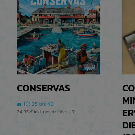
CONSERVAS
CO
MI
👥 1
⏱️ 25 bis 40
ER
34,95
€
inkl. gesetzlicher USt.
DI