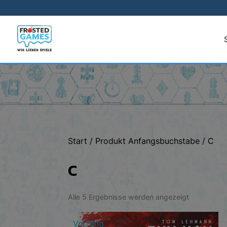
Start
/ Produkt Anfangsbuchstabe / C
C
Nach
Alle 5 Ergebnisse werden angezeigt
Aktualität
Vorrätig
sortiert