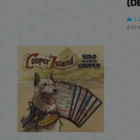
(D
👥 1, 
8,00