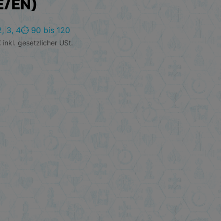
E/EN)
2, 3, 4
⏱️ 90 bis 120
€
inkl. gesetzlicher USt.