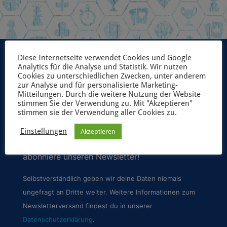
Diese Internetseite verwendet Cookies und Google
Analytics für die Analyse und Statistik. Wir nutzen
Cookies zu unterschiedlichen Zwecken, unter anderem
zur Analyse und für personalisierte Marketing-
UNSER NEWSLETTER
Mitteilungen. Durch die weitere Nutzung der Website
stimmen Sie der Verwendung zu. Mit "Akzeptieren"
stimmen sie der Verwendung aller Cookies zu.
Möchtest du immer als erster über unsere
geplanten Spiele-Projekte und aktuelle
Einstellungen
Akzeptieren
Neuerscheinungen informiert werden? Dann
abonniere unseren Newsletter!
Selbstverständlich geben wir deine Daten niemals
ungefragt an Dritte weiter. Weitere Informationen zum
Newsletterversand findest du in unserer
Datenschutzerklärung
.