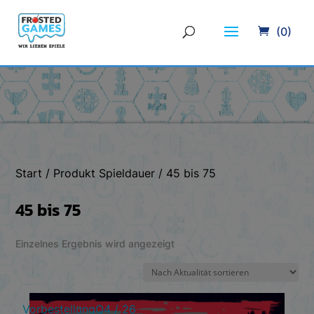
(0)
Start
/ Produkt Spieldauer / 45 bis 75
45 bis 75
Einzelnes Ergebnis wird angezeigt
Vorbestellung
Q4 / 26