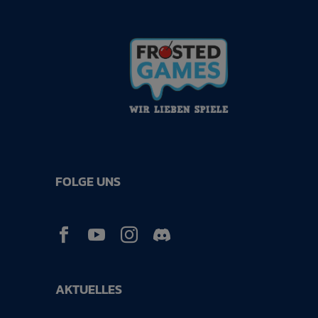
FOLGE UNS



AKTUELLES