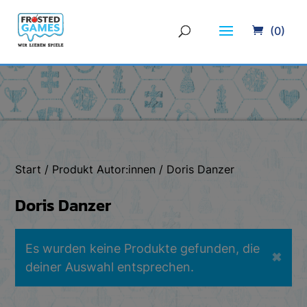
(0)
Start
/ Produkt Autor:innen / Doris Danzer
Doris Danzer
Es wurden keine Produkte gefunden, die
✖
deiner Auswahl entsprechen.