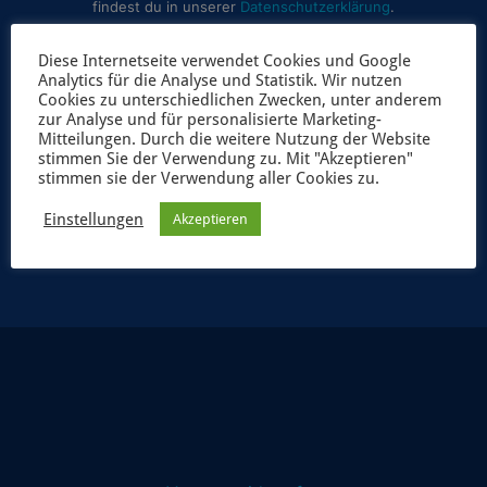
findest du in unserer
Datenschutzerklärung
.
Diese Internetseite verwendet Cookies und Google
Analytics für die Analyse und Statistik. Wir nutzen
Cookies zu unterschiedlichen Zwecken, unter anderem
zur Analyse und für personalisierte Marketing-
Mitteilungen. Durch die weitere Nutzung der Website
stimmen Sie der Verwendung zu. Mit "Akzeptieren"
stimmen sie der Verwendung aller Cookies zu.
JETZT ANMELDEN
Einstellungen
Akzeptieren