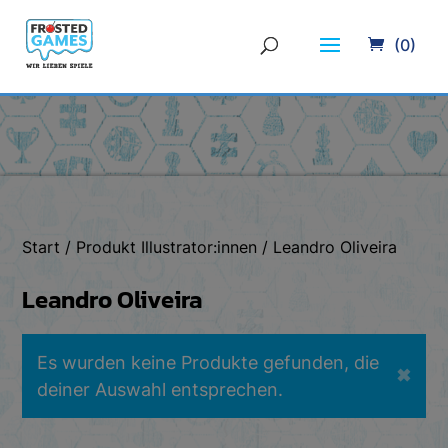
(0)
Start
/ Produkt Illustrator:innen / Leandro Oliveira
Leandro Oliveira
Es wurden keine Produkte gefunden, die
✖
deiner Auswahl entsprechen.