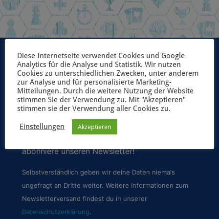
Diese Internetseite verwendet Cookies und Google
Analytics für die Analyse und Statistik. Wir nutzen
Cookies zu unterschiedlichen Zwecken, unter anderem
zur Analyse und für personalisierte Marketing-
UNSER NEWSLETTER
Mitteilungen. Durch die weitere Nutzung der Website
stimmen Sie der Verwendung zu. Mit "Akzeptieren"
stimmen sie der Verwendung aller Cookies zu.
Möchtest du immer als erster über unsere
geplanten Spiele-Projekte und aktuelle
Einstellungen
Akzeptieren
Neuerscheinungen informiert werden? Dann
abonniere unseren Newsletter!
Selbstverständlich geben wir deine Daten niemals
ungefragt an Dritte weiter. Weitere Informationen zum
Newsletterversand findest du in unserer
Datenschutzerklärung
.