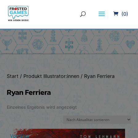
(0)
Start
/ Produkt Illustrator:innen / Ryan Ferriera
Ryan Ferriera
Einzelnes Ergebnis wird angezeigt
Vorrätig