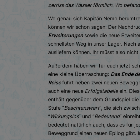
zerriss das Wasser förmlich. Wo befan
Wo genau sich Kapitän Nemo herumtrei
können wir schon sagen: Der Nachdr
Erweiterungen
sowie die neue Erweit
schnellsten Weg in unser Lager. Nach 
ausliefern können. Ihr müsst also nich
Außerdem haben wir für euch jetzt sc
eine kleine Überraschung:
Das Ende de
Reise
führt neben zwei neuen Bewegg
auch eine neue
Erfolgstabelle
ein. Dies
enthält gegenüber dem Grundspiel die
Stufe “
Beachtenswert
“, die sich zwisc
“
Wirkungslos
” und “
Bedeutend
” einreih
bedeutet natürlich auch, dass es für j
Beweggrund einen neuen Epilog gibt. I