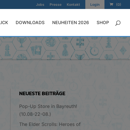
Jobs
Presse
Kontakt
Login
(0)
LICK
DOWNLOADS
NEUHEITEN 2026
SHOP
NEUESTE BEITRÄGE
Pop-Up Store in Bayreuth!
(10.08-22-08.)
The Elder Scrolls: Heroes of