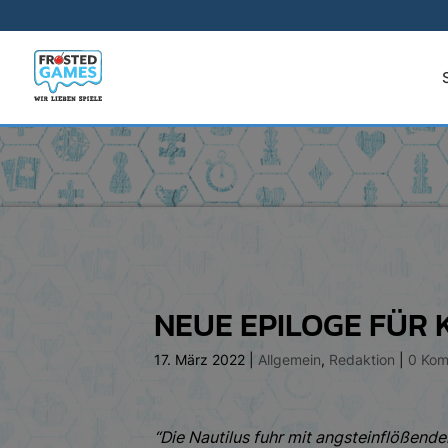
NEUE EPILOGE FÜR
17. März 2022
|
Allgemein
,
Redaktion
|
0 Kom
“Die Nautilus fuhr mit angsteinflößende