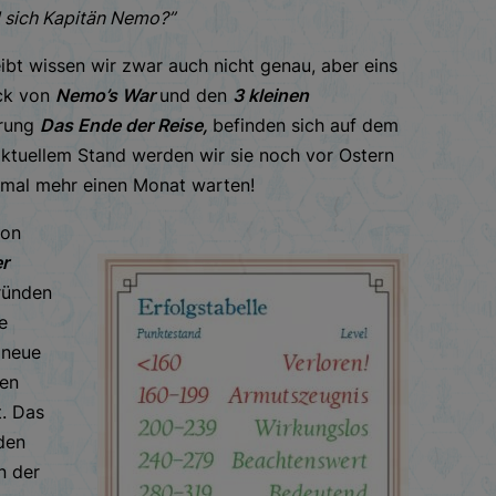
d sich Kapitän Nemo?”
bt wissen wir zwar auch nicht genau, aber eins
uck von
Nemo’s War
und den
3 kleinen
erung
Das Ende der Reise,
befinden sich auf dem
aktuellem Stand werden wir sie noch vor Ostern
t mal mehr einen Monat warten!
hon
r
ründen
e
 neue
hen
t. Das
eden
n der