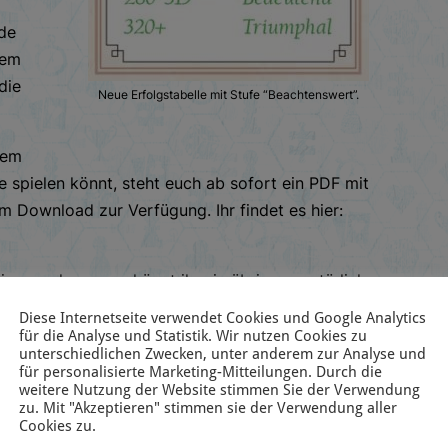
nde
dem
die
Neue Erfolgstabelle mit Stufe “Beachtenswert”.
dem
e spielen könnt, steht euch ab sofort ein PDF mit
m Download zur Verfügung. Ihr findet es hier:
i uns ankommen, könnt ihr sie übrigens natürlich
mmer gilt dabei: Wer vorbestellt, erhält das Spiel
Diese Internetseite verwendet Cookies und Google Analytics
zu stark reduzierten Versandkosten in Österreich
für die Analyse und Statistik. Wir nutzen Cookies zu
unterschiedlichen Zwecken, unter anderem zur Analyse und
für personalisierte Marketing-Mitteilungen. Durch die
weitere Nutzung der Website stimmen Sie der Verwendung
zu. Mit "Akzeptieren" stimmen sie der Verwendung aller
Cookies zu.