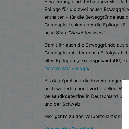
Erweiterung sind deshalb jeweils alle 6
Epiloge für die zwei neuen Beweggrü
enthalten – für die Beweggründe aus 
Grundspiel fehlen aber die Epiloge für 
neue Stufe “
Beachtenswert
“.
Damit ihr auch die Beweggründe aus 
Grundspiel mit der neuen Erfolgstabell
allen Epilogen (also
insgesamt 48!
) zu
Nemo’s War Epiloge
.
Bis das Spiel und die Erweiterungen be
auch weiterhin noch vorbestellen. Wie i
versandkostenfrei
in Deutschland und 
und der Schweiz.
Hier geht’s zu den Vorbestellaktionen:
Nemo’s War Grundspiel