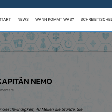
START
NEWS
WANN KOMMT WAS?
SCHREIBTISCHB
 KAPITÄN NEMO
mentare
r Geschwindigkeit, 40 Meilen die Stunde. Sie