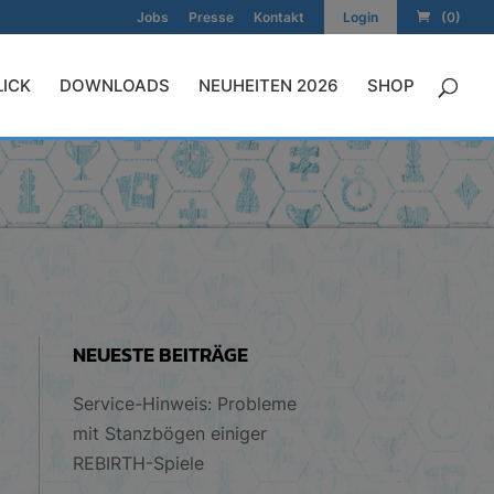
Jobs
Presse
Kontakt
Login
(0)
LICK
DOWNLOADS
NEUHEITEN 2026
SHOP
NEUESTE BEITRÄGE
Service-Hinweis: Probleme
mit Stanzbögen einiger
REBIRTH-Spiele