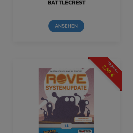
BATTLECREST
ANSEHEN
12,95
2,50
€
€