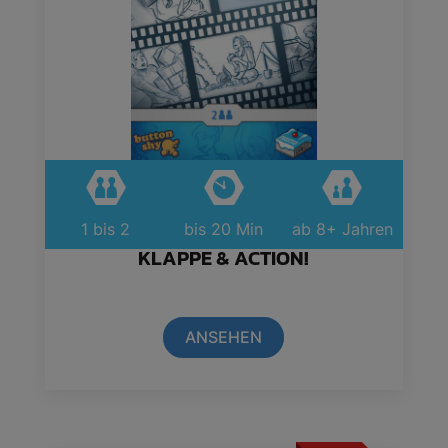
1 bis 2
bis 20 Min
ab 8+ Jahren
KLAPPE & ACTION!
ANSEHEN