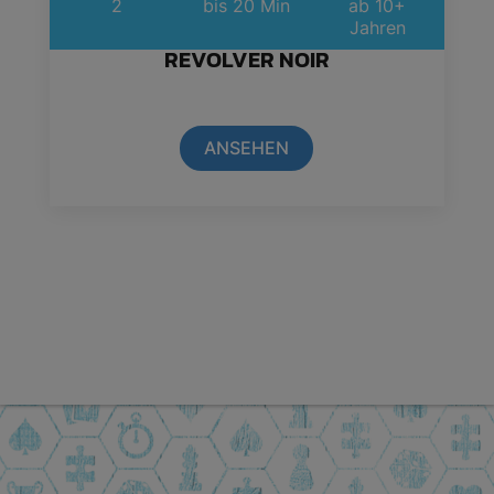
2
bis 20 Min
ab 10+
Jahren
REVOLVER NOIR
ANSEHEN