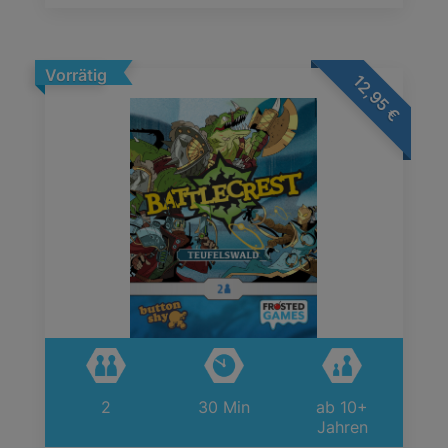
Vorrätig
12,95
€
2
30 Min
ab 10+
Jahren