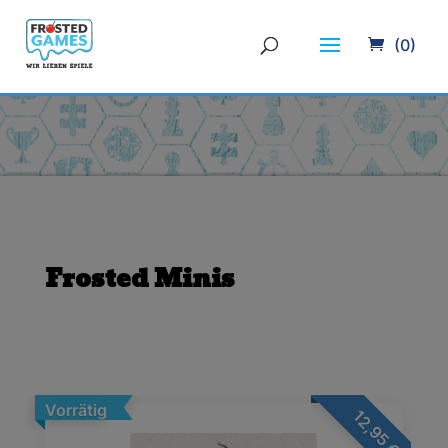
(0)
Frosted Minis
Vorrätig
12,95