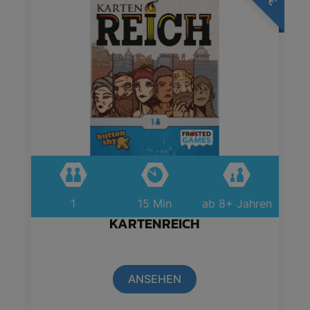
€
1
15 Min
ab 8+ Jahren
KARTENREICH
ANSEHEN