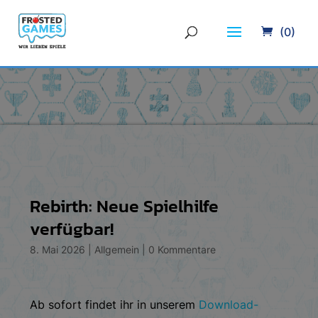
(0)
Rebirth: Neue Spielhilfe
verfügbar!
8. Mai 2026
|
Allgemein
|
0 Kommentare
Ab sofort findet ihr in unserem
Download-