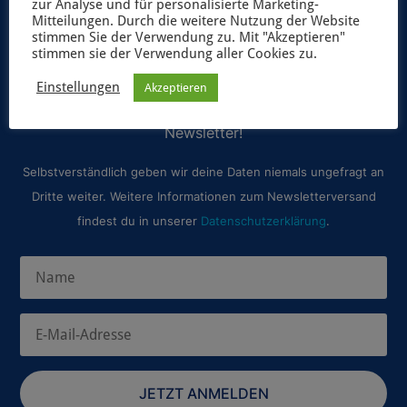
zur Analyse und für personalisierte Marketing-
UNSER NEWSLETTER
Mitteilungen. Durch die weitere Nutzung der Website
stimmen Sie der Verwendung zu. Mit "Akzeptieren"
stimmen sie der Verwendung aller Cookies zu.
Möchtest du immer als erster über unsere geplanten
Spiele-Projekte und aktuelle Neuerscheinungen
Einstellungen
Akzeptieren
informiert werden? Dann abonniere unseren
Newsletter!
Selbstverständlich geben wir deine Daten niemals ungefragt an
Dritte weiter. Weitere Informationen zum Newsletterversand
findest du in unserer
Datenschutzerklärung
.
JETZT ANMELDEN