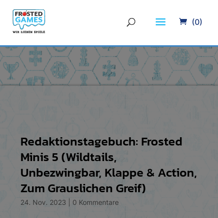
(0)
Redaktionstagebuch: Frosted
Minis 5 (Wildtails,
Unbezwingbar, Klappe & Action,
Zum Grauslichen Greif)
24. Nov. 2023
|
0 Kommentare