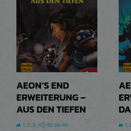
AEON’S END
AE
ERWEITERUNG –
ER
AUS DEN TIEFEN
DA
👥 1, 2, 3, 4
⏱️ 60 bis 90
👥 1, 