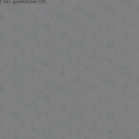
€
inkl. gesetzlicher USt.