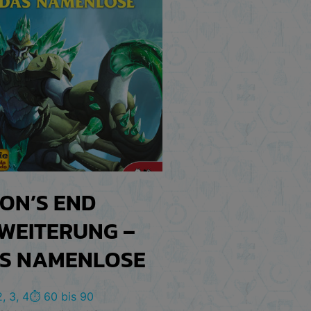
ON’S END
WEITERUNG –
S NAMENLOSE
2, 3, 4
⏱️ 60 bis 90