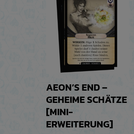
AEON’S END –
GEHEIME SCHÄTZE
[MINI-
ERWEITERUNG]