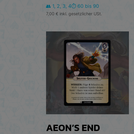
👥 1, 2, 3, 4
⏱️ 60 bis 90
7,00
€
inkl. gesetzlicher USt.
AEON’S END