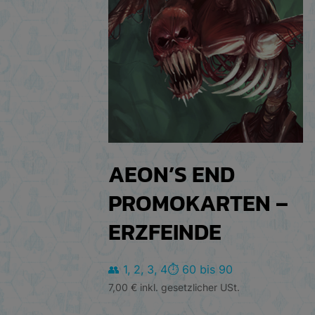
AEON’S END
PROMOKARTEN –
ERZFEINDE
👥 1, 2, 3, 4
⏱️ 60 bis 90
7,00
€
inkl. gesetzlicher USt.