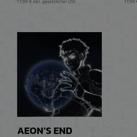
17,99
€
inkl. gesetzlicher USt.
17,99
AEON’S END