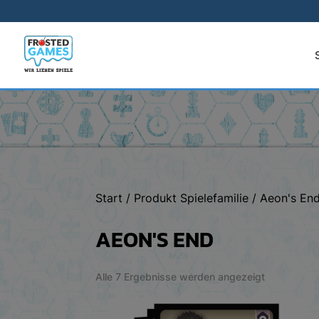
Start
/ Produkt Spielefamilie / Aeon's En
AEON'S END
Nach
Alle 7 Ergebnisse werden angezeigt
Aktualität
sortiert