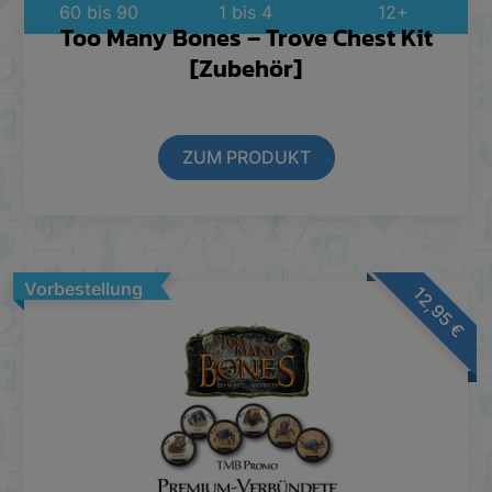
60 bis 90
1 bis 4
12+
Too Many Bones – Trove Chest Kit
[Zubehör]
ZUM PRODUKT
Vorbestellung
12,95
€