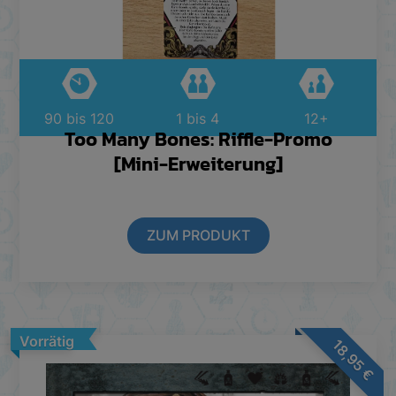
90 bis 120
1 bis 4
12+
Too Many Bones: Riffle-Promo
[Mini-Erweiterung]
ZUM PRODUKT
Vorrätig
18,95
€