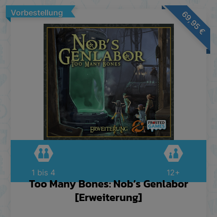
Vorbestellung
69,95
€
1 bis 4
12+
Too Many Bones: Nob’s Genlabor
[Erweiterung]