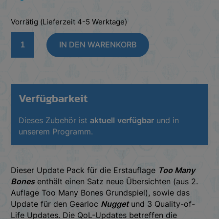
Vorrätig (Lieferzeit 4-5 Werktage)
Too
IN DEN WARENKORB
Many
Bones
Update
Pack
Menge
Verfügbarkeit
Dieses Zubehör ist
aktuell
verfügbar
und in
unserem Programm.
Dieser Update Pack für die Erstauflage
Too Many
Bones
enthält einen Satz neue Übersichten (aus 2.
Auflage Too Many Bones Grundspiel), sowie das
Update für den Gearloc
Nugget
und 3 Quality-of-
Life Updates. Die QoL-Updates betreffen die