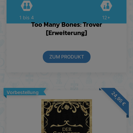
1 bis 4
12+
Too Many Bones: Trover
[Erweiterung]
ZUM PRODUKT
Vorbestellung
24,95
€