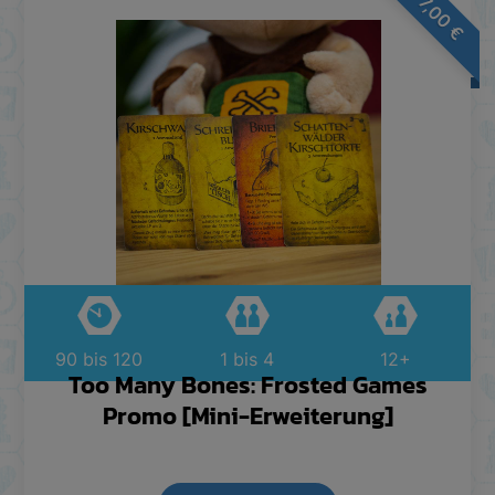
7,00
€
90 bis 120
1 bis 4
12+
Too Many Bones: Frosted Games
Promo [Mini-Erweiterung]