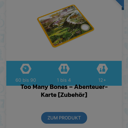
60 bis 90
1 bis 4
12+
Too Many Bones – Abenteuer-
Karte [Zubehör]
ZUM PRODUKT