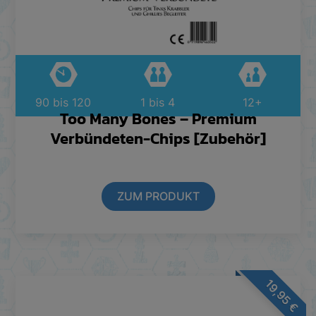
90 bis 120
1 bis 4
12+
Too Many Bones – Premium
Verbündeten-Chips [Zubehör]
ZUM PRODUKT
19,95
€