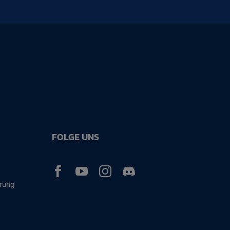
FOLGE UNS



ärung