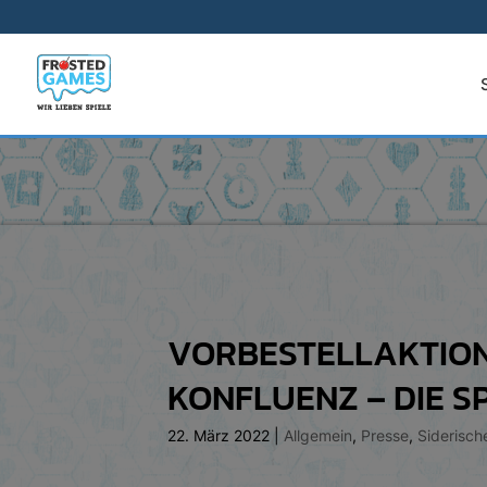
VORBESTELLAKTION
KONFLUENZ – DIE S
22. März 2022
|
Allgemein
,
Presse
,
Siderisch