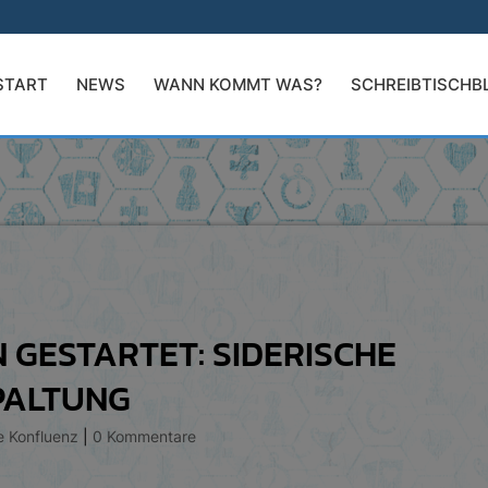
START
NEWS
WANN KOMMT WAS?
SCHREIBTISCHB
 GESTARTET: SIDERISCHE
PALTUNG
e Konfluenz
|
0 Kommentare