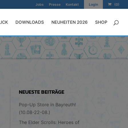
Jobs
Presse
Kontakt
Login
(0)
LICK
DOWNLOADS
NEUHEITEN 2026
SHOP
NEUESTE BEITRÄGE
Pop-Up Store in Bayreuth!
(10.08-22-08.)
The Elder Scrolls: Heroes of