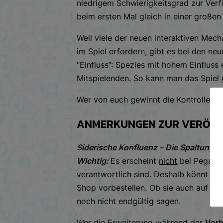
niedrigem Schwierigkeitsgrad zur Verfü
beim ersten Mal gleich in einer großen
Weil viele der neuen interaktiven Mec
im Spiel erfordern, gibt es bei den n
“Einfluss”: Spezies mit hohem Einfluss 
Mitspielenden. So kann man das Spiel
Wer von euch gewinnt die Kontrolle ü
ANMERKUNGEN ZUR VERÖFF
Siderische Konfluenz – Die Spaltung
er
Wichtig:
Es erscheint
nicht
bei Pegasus
verantwortlich sind. Deshalb könnt ihr
Shop vorbestellen. Ob sie auch auf an
noch nicht endgültig sagen.
Wer die Erweiterung während der
Vorb