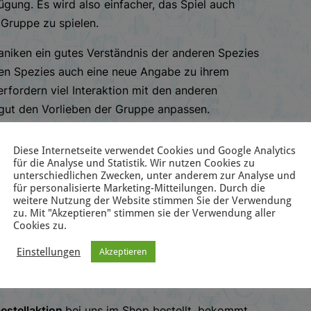
gung. Es wird also einfacher, das Spiel auch
 Gruppe zu spielen.
haniken ein gutes Verständnis der anderen Spezies
euen Spezies auch eine neue Angabe zu ihrem
erfordern viel Interaktion mit den anderen
 gut den Vorlieben der Gruppe anpassen.
ber den Handel im Elysium-Sektor?
Diese Internetseite verwendet Cookies und Google Analytics
für die Analyse und Statistik. Wir nutzen Cookies zu
ENTLICHUNG
unterschiedlichen Zwecken, unter anderem zur Analyse und
für personalisierte Marketing-Mitteilungen. Durch die
weitere Nutzung der Website stimmen Sie der Verwendung
scheint voraussichtlich im Sommer 2022.
zu. Mit "Akzeptieren" stimmen sie der Verwendung aller
, die für den Vertrieb des Grundspiels
Cookies zu.
 die Erweiterung zunächst auch nur bei uns im
Einstellungen
Akzeptieren
deren Wegen verfügbar sein wird, können wir
estellaktion
bei uns im Shop bestellt, bekommt