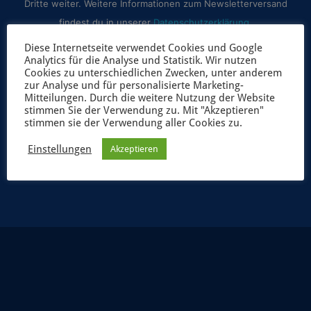
Dritte weiter. Weitere Informationen zum Newsletterversand
findest du in unserer
Datenschutzerklärung
.
Diese Internetseite verwendet Cookies und Google
Analytics für die Analyse und Statistik. Wir nutzen
Cookies zu unterschiedlichen Zwecken, unter anderem
zur Analyse und für personalisierte Marketing-
Mitteilungen. Durch die weitere Nutzung der Website
stimmen Sie der Verwendung zu. Mit "Akzeptieren"
stimmen sie der Verwendung aller Cookies zu.
Einstellungen
Akzeptieren
JETZT ANMELDEN