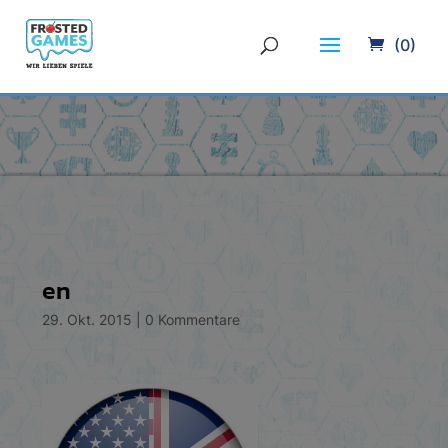
(0)
en
29. Okt. 2015
|
0 Kommentare