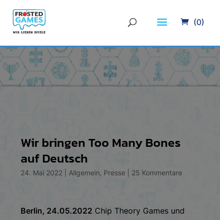
(0)
Wir bringen Too Many Bones
auf Deutsch
24. Mai 2022
|
Allgemein
,
Presse
|
25 Kommentare
Berlin, 24.05.2022
Chip Theory Games und