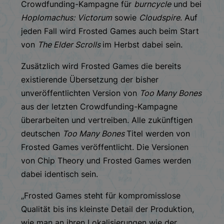
Crowdfunding-Kampagne für
burncycle
und bei
Hoplomachus:
Victorum
sowie
Cloudspire
. Auf
jeden Fall wird Frosted Games auch beim Start
von
The Elder Scrolls
im Herbst dabei sein.
Zusätzlich wird Frosted Games die bereits
existierende Übersetzung der bisher
unveröffentlichten Version von
Too Many Bones
aus der letzten Crowdfunding-Kampagne
überarbeiten und vertreiben. Alle zukünftigen
deutschen
Too Many Bones
Titel werden von
Frosted Games veröffentlicht. Die Versionen
von Chip Theory und Frosted Games werden
dabei identisch sein.
„Frosted Games steht für kompromisslose
Qualität bis ins kleinste Detail der Produktion,
wie man an ihren Lokalisierungen wie der