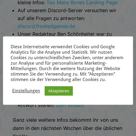
kleine Infos:
Too Many Bones Landing Page
Auf unserem Discord-Server versuchen wir
auf alle Fragen zu antworten:
discord.frostedgames.de
Unser Redakteur Ben Schönheiter war zu
Besuch im Podcast von Solo Manolo und
Diese Internetseite verwendet Cookies und Google
redet dort über unsere künftige
Analytics für die Analyse und Statistik. Wir nutzen
Zusammenarbeit mit Chip Theory Games:
Cookies zu unterschiedlichen Zwecken, unter anderem
zur Analyse und für personalisierte Marketing-
Solo Manolo – Sonderfolge Knochenarbeit
Mitteilungen. Durch die weitere Nutzung der Website
Am Montag, den 30.05. um 12:00 Uhr gibt es
stimmen Sie der Verwendung zu. Mit "Akzeptieren"
stimmen sie der Verwendung aller Cookies zu.
mal wieder unseren Schreibtisch-Blick
Stream, wo wir euch im Anschluss an das
Einstellungen
Akzeptieren
reguläre Programm ausführlich Rede und
Antwort stehen:
Zum Stream
Ganz viele weitere Infos bekommt ihr von uns
dann in den nächsten Wochen über die üblichen