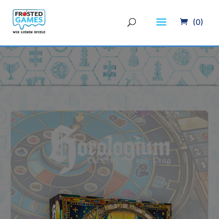
(0)
HOROLOGIUM:
DIE
ORLOJ
VON
PRAG
-