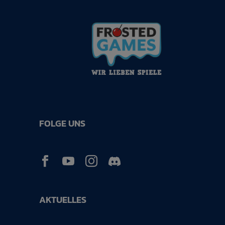
FOLGE UNS



AKTUELLES