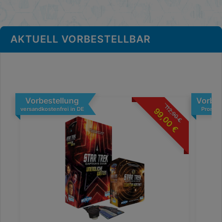
AKTUELL VORBESTELLBAR
Vorbestellung
Vorbes
112,90
versandkostenfrei in DE
Promo k
99,00
€
€