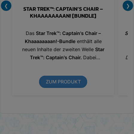
❮
❯
STAR TREK™: CAPTAIN’S CHAIR –
S
KHAAAAAAAAN! [BUNDLE]
Das
Star Trek™: Captain's Chair –
Star
Khaaaaaaaan!-Bundle
enthält alle
We
neuen Inhalte der zweiten Welle
Star
v
Trek™: Captain's Chair.
Dabei
Dáv
profitierst du von
versandkostenfreier
J
Lieferun
g innerhalb Deutschlands und
reduzierten Versandkosten in
ZUM PRODUKT
Österreich. Das Angebot gilt nur
während der Vorbestellaktion bis
einschließlich
12.08.2026!